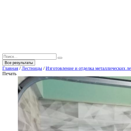
Все результаты
Главная
/
Лестницы
/
Изготовление и отделка металлических л
Печать