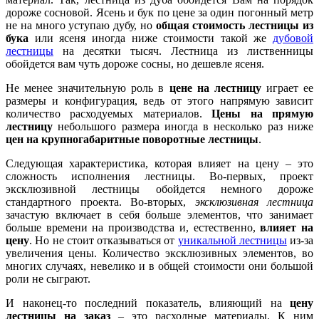
дороже сосновой. Ясень и бук по цене за один погонный метр
не на много уступаю дубу, но
общая стоимость лестницы из
бука
или ясеня иногда ниже стоимости такой же
дубовой
лестницы
на десятки тысяч. Лестница из лиственницы
обойдется вам чуть дороже сосны, но дешевле ясеня.
Не менее значительную роль в
цене на лестницу
играет ее
размеры и конфигурация, ведь от этого напрямую зависит
количество расходуемых материалов.
Цены на прямую
лестницу
небольшого размера иногда в несколько раз ниже
цен на крупногабаритные поворотные лестницы
.
Следующая характеристика, которая влияет на цену – это
сложность исполнения лестницы. Во-первых, проект
эксклюзивной лестницы обойдется немного дороже
стандартного проекта. Во-вторых,
эксклюзивная лестница
зачастую включает в себя больше элементов, что занимает
больше времени на производства и, естественно,
влияет на
цену
. Но не стоит отказываться от
уникальной лестницы
из-за
увеличения цены. Количество эксклюзивных элементов, во
многих случаях, невелико и в общей стоимости они большой
роли не сыграют.
И наконец-то последний показатель, влияющий на
цену
лестницы на заказ
– это расходные материалы. К ним