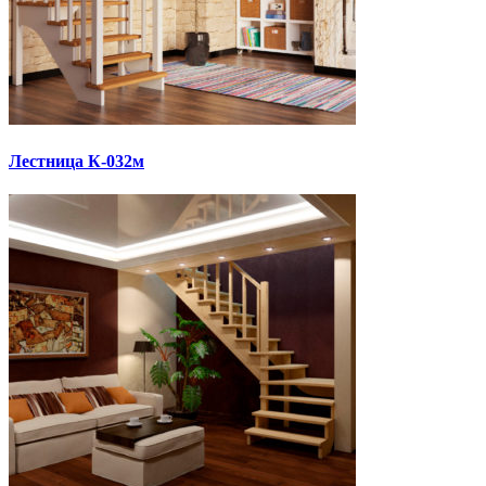
Лестница К-032м