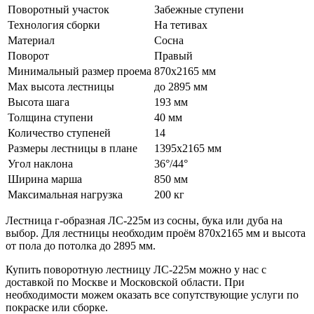
Поворотный участок
Забежные ступени
Технология сборки
На тетивах
Материал
Сосна
Поворот
Правый
Минимальный размер проема
870x2165 мм
Max высота лестницы
до 2895 мм
Высота шага
193 мм
Толщина ступени
40 мм
Количество ступеней
14
Размеры лестницы в плане
1395х2165 мм
Угол наклона
36°/44°
Ширина марша
850 мм
Максимальная нагрузка
200 кг
Лестница г-образная ЛС-225м из сосны, бука или дуба на
выбор. Для лестницы необходим проём 870х2165 мм и высота
от пола до потолка до 2895 мм.
Купить поворотную лестницу ЛС-225м можно у нас с
доставкой по Москве и Московской области. При
необходимости можем оказать все сопутствующие услуги по
покраске или сборке.