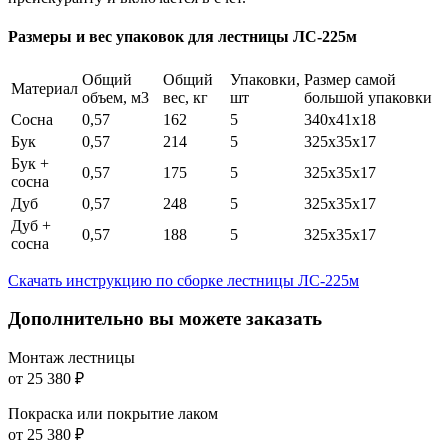
Размеры и вес упаковок для лестницы ЛС-225м
Общий
Общий
Упаковки,
Размер самой
Материал
объем, м3
вес, кг
шт
большой упаковки
Сосна
0,57
162
5
340х41х18
Бук
0,57
214
5
325х35х17
Бук +
0,57
175
5
325х35х17
сосна
Дуб
0,57
248
5
325х35х17
Дуб +
0,57
188
5
325х35х17
сосна
Скачать инструкцию по сборке лестницы ЛС-225м
Дополнительно вы можете заказать
Монтаж лестницы
от
25 380
₽
Покраска или покрытие лаком
от
25 380
₽