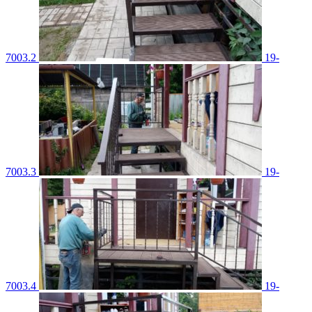
7003.2
19-
7003.3
19-
7003.4
19-