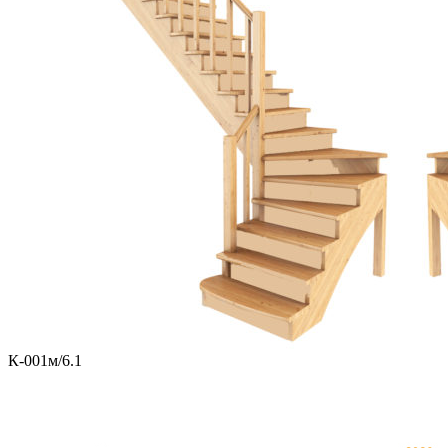
К-001м/6.1